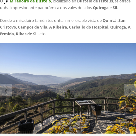
O
Miradoiro de Bustelo
, localizado en
Bustelo de Fisteus
, te ofrece
unha impresionante panorámica dos vales dos ríos
Quiroga
e
Sil
.
Dende o miradoiro tamén tes unha inmellorable vista de
Quintá
,
San
Cristovo
,
Campos de Vila
,
A Ribeira
,
Carballo do Hospital
,
Quiroga
,
A
Ermida
,
Ribas de Sil
, etc.