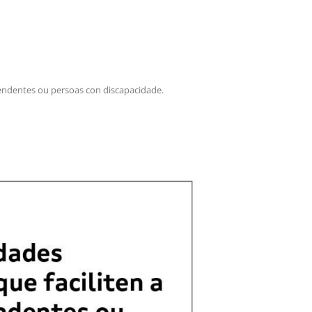
8
Xaneiro,
2024
Subvencións
pendentes ou persoas con discapacidade.