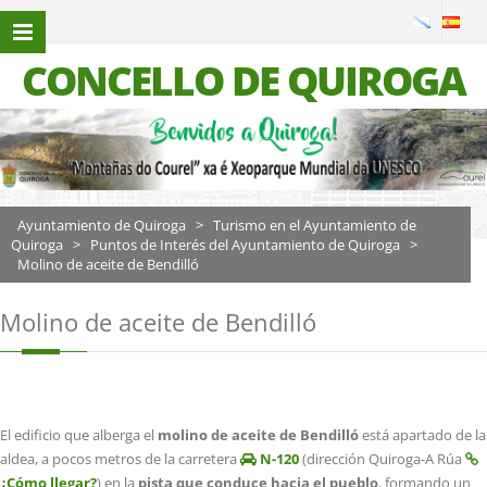
CONCELLO DE QUIROGA
Molino de aceite de Bendilló
Ayuntamiento de Quiroga
>
Turismo en el Ayuntamiento de
Quiroga
>
Puntos de Interés del Ayuntamiento de Quiroga
>
Molino de aceite de Bendilló
Molino de aceite de Bendilló
El edificio que alberga el
molino de aceite de Bendilló
está apartado de la
aldea, a pocos metros de la carretera
N-120
(dirección Quiroga-A Rúa
¿Cómo llegar?
) en la
pista que conduce hacia el pueblo
, formando un