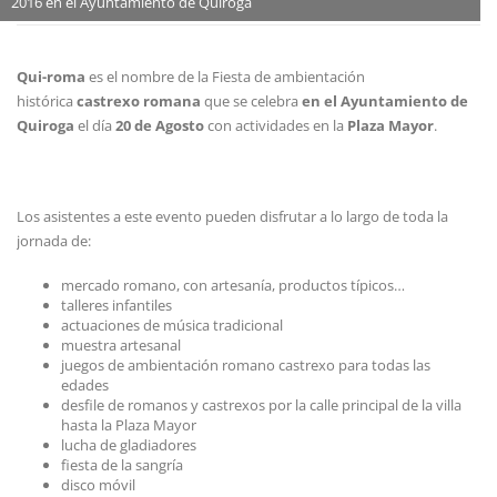
2016 en el Ayuntamiento de Quiroga
Estándar
9 agosto, 2016
Boletín de Noticias
Qui-roma
es el nombre de la Fiesta de ambientación
histórica
castrexo romana
que se celebra
en el Ayuntamiento de
Quiroga
el día
20 de Agosto
con actividades en la
Plaza Mayor
.
Los asistentes a este evento pueden disfrutar a lo largo de toda la
jornada de:
mercado romano, con artesanía, productos típicos…
talleres infantiles
actuaciones de música tradicional
muestra artesanal
juegos de ambientación romano castrexo para todas las
edades
desfile de romanos y castrexos por la calle principal de la villa
hasta la Plaza Mayor
lucha de gladiadores
fiesta de la sangría
disco móvil