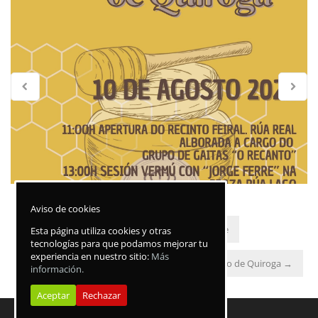
Aviso de cookies
←
VI Fiesta del Oro de Margaride
Esta página utiliza cookies y otras
tecnologías para que podamos mejorar tu
experiencia en nuestro sitio:
Más
III Concentración «A Curuxa» en el Ayuntamiento de Quiroga
→
información.
Aceptar
Rechazar