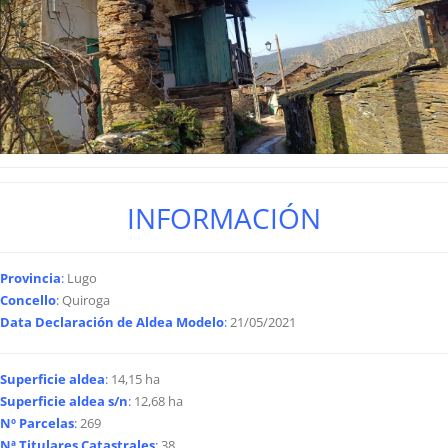
INFORMACIÓN
Provincia
:
Lugo
Concello
:
Quiroga
Data Declaración de Aldea Modelo
:
21/05/2021
Superficie aldea
:
14,15 ha
Superficie aldea s/n
:
12,68 ha
Nº Parcelas
:
269
Nª Titulares Catastrales
:
38