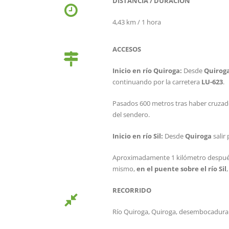
DISTANCIA / DURACIÓN
4,43 km / 1 hora
ACCESOS
Inicio en río Quiroga:
Desde
Quirog
continuando por la carretera
LU-623
.
Pasados 600 metros tras haber cruzado e
del sendero.
Inicio en río Sil:
Desde
Quiroga
salir
Aproximadamente 1 kilómetro después, 
mismo,
en el puente sobre el río Sil
RECORRIDO
Río Quiroga, Quiroga, desembocadura de