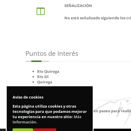
SEÑALIZACIÓN
No está señalizado siguiendo los c
Puntos de Interés
Río Quiroga
Río Sil
Quiroga
Recomendaciones
Aviso de cookies
Esta página utiliza cookies y otras
Si está de visita en Quiroga es un buen paseo
para real
tecnologías para que podamos mejorar
tu experiencia en nuestro sitio:
Más
información.