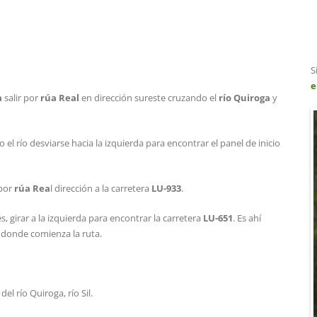
S
e
a
salir por
rúa Real
en dirección sureste cruzando el
río Quiroga
y
l río desviarse hacia la izquierda para encontrar el panel de inicio
 por
rúa Rea
l dirección a la carretera
LU-933
.
girar a la izquierda para encontrar la carretera
LU-651
. Es ahí
, donde comienza la ruta.
l río Quiroga, río Sil.