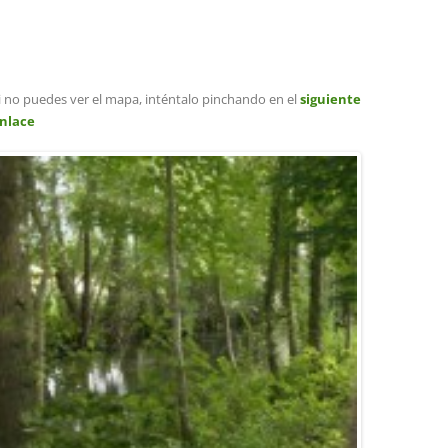
i no puedes ver el mapa, inténtalo pinchando en el
siguiente
nlace