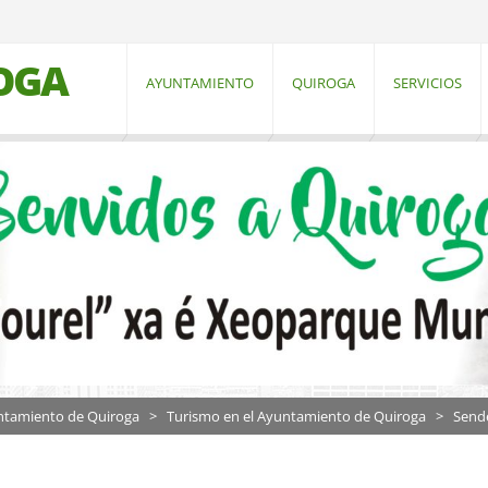
OGA
AYUNTAMIENTO
QUIROGA
SERVICIOS
tamiento de Quiroga
>
Turismo en el Ayuntamiento de Quiroga
>
Send