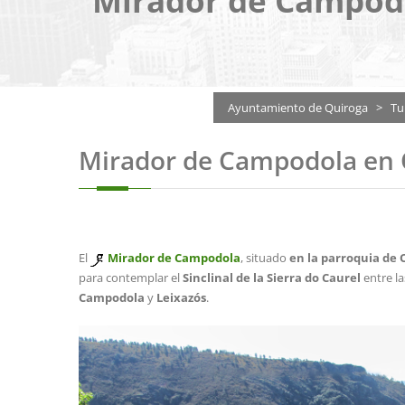
Mirador de Campodo
Ayuntamiento de Quiroga
>
Tu
Mirador de Campodola en 
El
Mirador de Campodola
, situado
en la parroquia de 
para contemplar el
Sinclinal de la Sierra do Caurel
entre la
Campodola
y
Leixazós
.