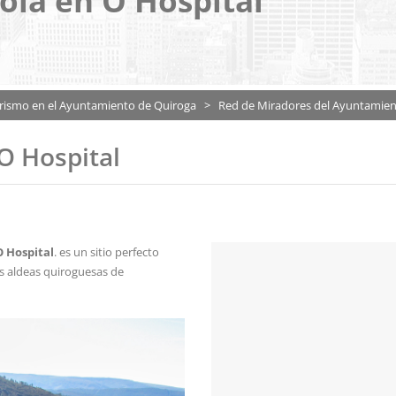
la en O Hospital
rismo en el Ayuntamiento de Quiroga
>
Red de Miradores del Ayuntamien
O Hospital
O Hospital
. es un sitio perfecto
s aldeas quiroguesas de