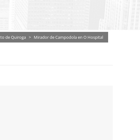
to de Quiroga
>
Mirador de Campodola en O Hospital