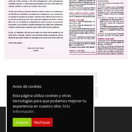
←
13ª Val de Quiroga de tapas.
Aviso de cookies
CATA DE VINOS ESPUMOSOS
→
Esta página utiliza cookies y otras
tecnologías para que podamos mejorar tu
experiencia en nuestro sitio:
Más
información.
Aceptar
Rechazar